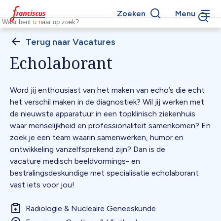
Overslaan
Zoeken
Menu
en
Keywords
naar
de
Vacatures
Kruimelpad
inhoud
Echolaborant
gaan
Word jij enthousiast van het maken van echo’s die echt
het verschil maken in de diagnostiek? Wil jij werken met
de nieuwste apparatuur in een topklinisch ziekenhuis
waar menselijkheid en professionaliteit samenkomen? En
zoek je een team waarin samenwerken, humor en
ontwikkeling vanzelfsprekend zijn? Dan is de
vacature medisch beeldvormings- en
bestralingsdeskundige met specialisatie echolaborant
vast iets voor jou!
Radiologie & Nucleaire Geneeskunde