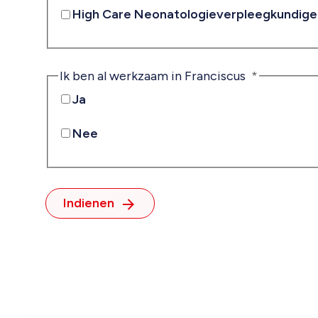
High Care Neonatologieverpleegkundige
Ik ben al werkzaam in Franciscus
Ja
Nee
Indienen