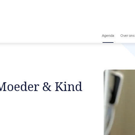
Agenda
Over ons
Secunda
navigati
 Moeder & Kind