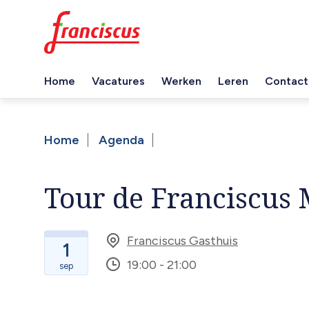
Overslaan
en
naar
de
Home
Vacatures
Werken
Leren
Contact
inhoud
Hoofdnavigatie
gaan
Home
Agenda
Kruimelpad
Tour de Franciscus
Franciscus Gasthuis
1
19:00 - 21:00
sep